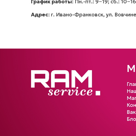
График работы
: Пн.-пт.: 9−19; сб.: 10
Адрес
: г. Ивано-Франковск, ул. Вовчин
М
Гла
Наш
Маг
Кон
Вак
Бло