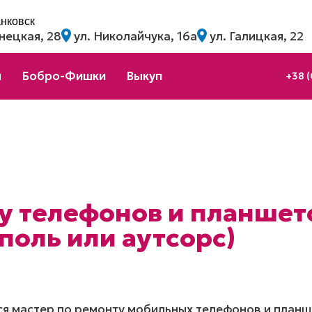
анковск
нецкая, 28
ул. Николайчука, 16а
ул. Галицкая, 22
ы
Бобро-Фишки
Выкуп
+38 (
у телефонов и планшет
поль или аутсорс)
тся мастер по ремонту мобильных телефонов и план