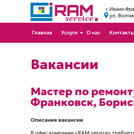
г. Ивано-Фр
ул. Волчи
Главная
Услуги
О нас
Контакт
Вакансии
Мастер по ремонт
Франковск, Борис
Описание вакансии
В офис компании «RAM service» требуе