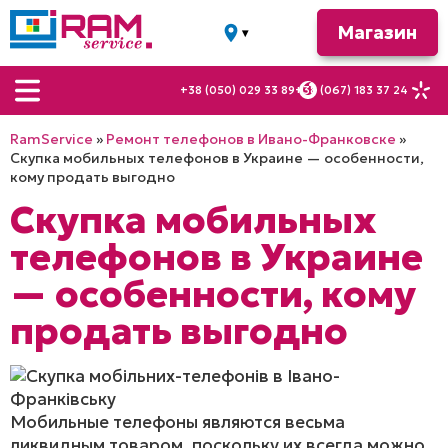
Магазин
▾
г. Ивано-
Франковск
+38 (050) 029 33 89
+38 (067) 183 37 24
ул.
Волчинецкая, 28
RamService
»
Ремонт телефонов в Ивано-Франковске
»
ул.
Скупка мобильных телефонов в Украине — особенности,
Николайчука, 16а
кому продать выгодно
ул. Галицкая,
Скупка мобильных
22
телефонов в Украине
— особенности, кому
продать выгодно
Мобильные телефоны являются весьма
ликвидным товаром, поскольку их всегда можно