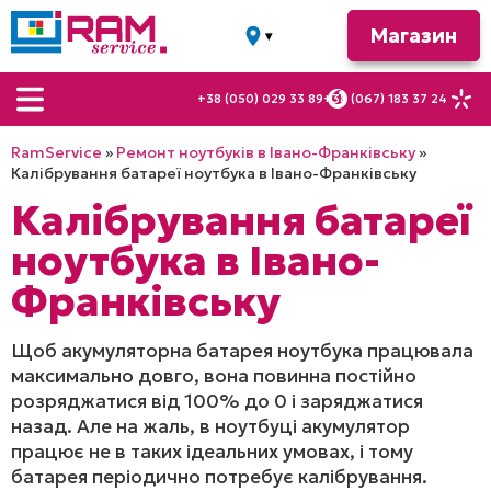
Магазин
▾
м. Івано-
Франківськ
+38 (050) 029 33 89
+38 (067) 183 37 24
вул.
Вовчинецька, 28
RamService
»
Ремонт ноутбуків в Івано-Франківську
»
вул.
Калібрування батареї ноутбука в Івано-Франківську
Миколайчука, 16
Калібрування батареї
а
вул. Галицька,
ноутбука в Івано-
22
Франківську
Щоб акумуляторна батарея ноутбука працювала
максимально довго, вона повинна постійно
розряджатися від 100% до 0 і заряджатися
назад. Але на жаль, в ноутбуці акумулятор
працює не в таких ідеальних умовах, і тому
батарея періодично потребує калібрування.