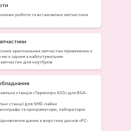
оти
виконані роботи та встановлені запчастини
запчастини
існих оригінальних запчастин привезених з
и ми є одним з найпотужнішим
запчастин для ноутбуків
обладнання
паяльна станція «Термопро 650» для BGA-
льні станції для SMD-пайки
цилографи та програматори, лабораторні
відновлення даних з жорстких дисків «PC-