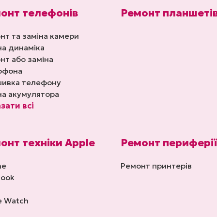
онт телефонів
Ремонт планшеті
нт та заміна камери
на динаміка
нт або заміна
офона
ивка телефону
на акумулятора
зати всі
онт техніки Apple
Ремонт перифері
ne
Ремонт принтерів
ook
e Watch