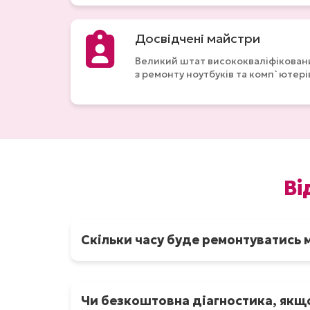
Досвідчені майстри
Великий штат висококваліфіковани
з ремонту ноутбуків та комп`ютері
Ві
Скільки часу буде ремонтуватись м
На протязі кількох днів в порядку черг
діагности вашої техніки після чого ми з
Чи безкоштовна діагностика, якщо
повідомляємо точні дати ремонту.