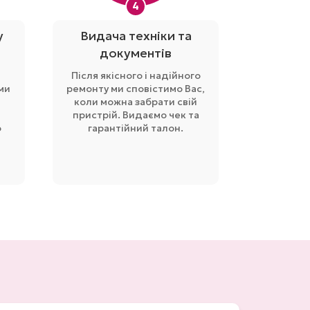
4
у
Видача техніки та
документів
Після якісного і надійного
ми
ремонту ми сповістимо Вас,
коли можна забрати свій
пристрій. Видаємо чек та
о
гарантійний талон.