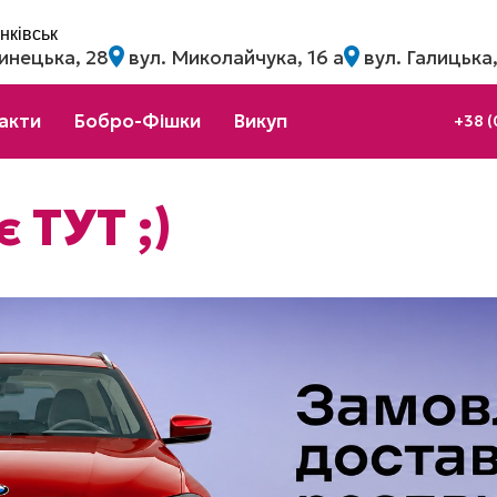
нківськ
инецька, 28
вул. Миколайчука, 16 а
вул. Галицька,
акти
Бобро-Фішки
Викуп
+38 (
 ТУТ ;)