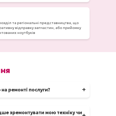
розділ та регіональні представництва, що
ативну відправку запчастин, або прийомку
нтованих ноутбуків
ння
 на ремонті послуги?
аклеюємо гарантійні пломби та видаємо
дше зремонтувати мою техніку чи