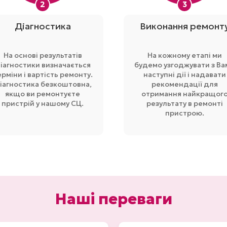
2
3
Діагностика
Виконання ремонт
На основі результатів
На кожному етапі ми
іагностики визначається
будемо узгоджувати з Ва
ерміни і вартість ремонту.
наступні дії і надавати
іагностика безкоштовна,
рекомендації для
якщо ви ремонтуєте
отримання найкращог
пристрій у нашому СЦ.
результату в ремонті
пристрою.
Наші переваги