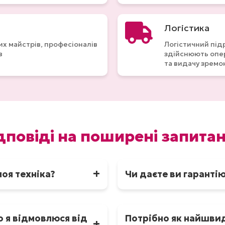
Логістика
х майстрів, професіоналів
Логістичний під
в
здійснюють опер
та видачу зремо
дповіді на поширені запита
оя техніка?
Чи даєте ви гарантію
и майстер проводить
Так після ремонту ми н
в’язуємося з вами та
гарантійний талон.
 я відмовлюся від
Потрібно як найшви