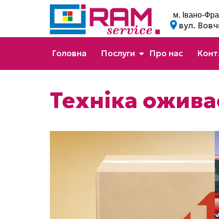
м. Івано-Фра
вул. Вовч
Головна
Послуги
Про нас
Конт
Техніка оживає