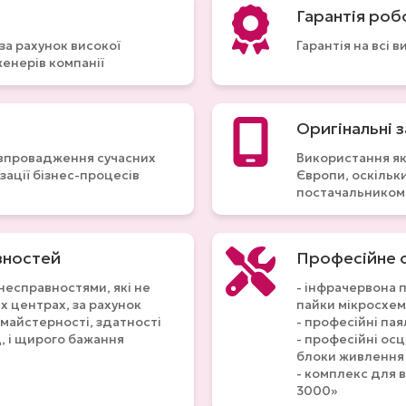
Гарантія роб
за рахунок високої
Гарантія на всі 
нженерів компанії
Оригінальні 
к впровадження сучасних
Використання як
зації бізнес-процесів
Європи, оскільк
постачальником 
вностей
Професійне 
несправностями, які не
- інфрачервона 
х центрах, за рахунок
пайки мікросхем
 майстерності, здатності
- професійні пая
, і щирого бажання
- професійні ос
блоки живлення
- комплекс для 
3000»