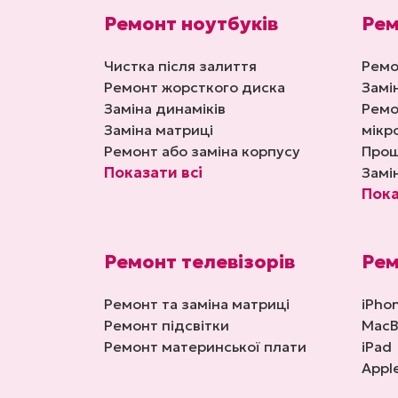
Ремонт ноутбуків
Рем
Чистка після залиття
Ремо
Ремонт жорсткого диска
Замі
Заміна динаміків
Ремо
Заміна матриці
мікр
Ремонт або заміна корпусу
Прош
Показати всі
Замі
Пока
Ремонт телевізорів
Рем
Ремонт та заміна матриці
iPho
Ремонт підсвітки
MacB
Ремонт материнської плати
iPad
Appl