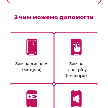
З чим можемо допомогти
Заміна дисплея
Заміна
(модуля)
тачскріну
(сенсора)