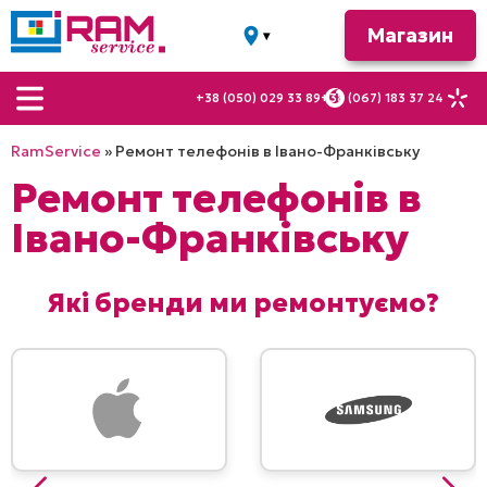
Магазин
▾
м. Івано-
Франківськ
+38 (050) 029 33 89
+38 (067) 183 37 24
вул.
Вовчинецька, 28
RamService
»
Ремонт телефонів в Івано-Франківську
вул.
Миколайчука, 16
Ремонт телефонів в
а
Івано-Франківську
вул. Галицька,
22
Які бренди ми ремонтуємо?