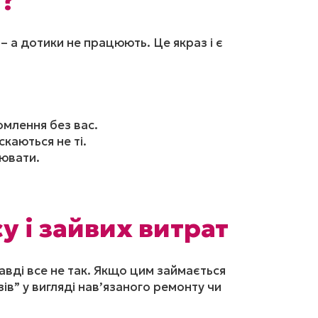
і?
 а дотики не працюють. Це якраз і є
омлення без вас.
каються не ті.
цювати.
у і зайвих витрат
авді все не так. Якщо цим займається
ів” у вигляді нав’язаного ремонту чи