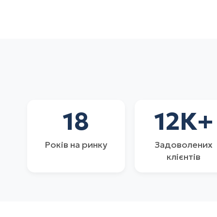
18
12
К+
Років на ринку
Задоволених
клієнтів