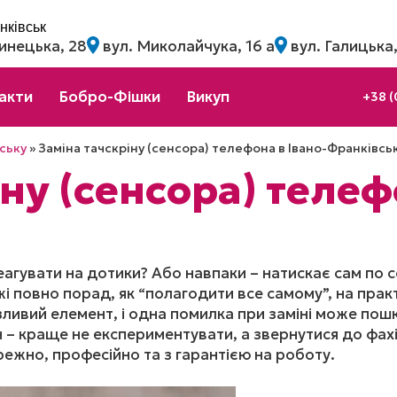
нківськ
инецька, 28
вул. Миколайчука, 16 а
вул. Галицька,
акти
Бобро-Фішки
Викуп
+38 (
ську
»
Заміна тачскріну (сенсора) телефона в Івано-Франківсь
ну (сенсора) телеф
еагувати на дотики? Або навпаки – натискає сам по 
жі повно порад, як “полагодити все самому”, на прак
ливий елемент, і одна помилка при заміні може пошк
н – краще не експериментувати, а звернутися до фахі
ежно, професійно та з гарантією на роботу.