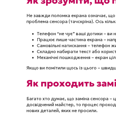
Як зрозуміти, що 
Не завжди поломка екрана означає, що п
проблема сенсора (тачскріна). Ось кільк
Телефон “не чує” ваші дотики – ви н
Працює лише частина екрана – напри
Самовільні натискання – телефон ж
Складно набирати текст або корист
Механічні пошкодження – екран ціли
Якщо ви помітили щось із цього – швидше
Як проходить замі
Багато хто думає, що заміна сенсора – 
досвідчений майстер, то процес проходит
нових деталей, яких не просили.