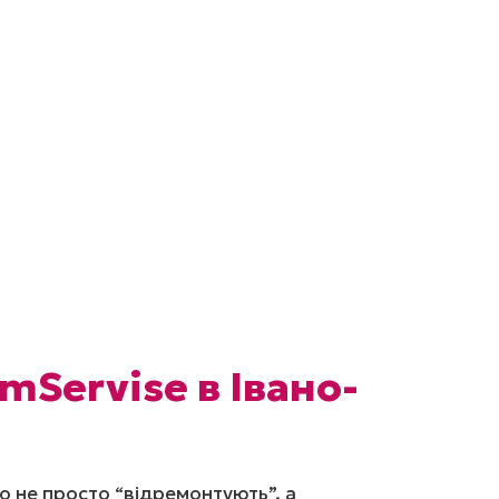
mServise в Івано-
о не просто “відремонтують”, а