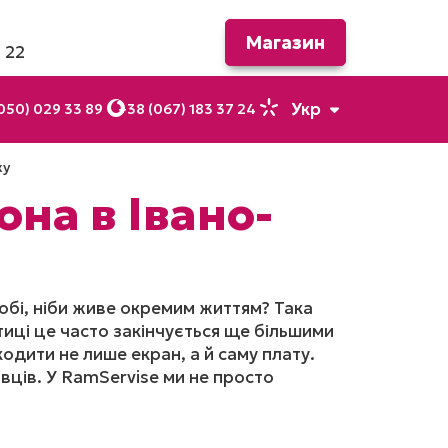
Магазин
 22
Укр
050) 029 33 89
+38 (067) 183 37 24
ку
Рус
она в Івано-
собі, ніби живе окремим життям? Така
тиці це часто закінчується ще більшими
одити не лише екран, а й саму плату.
вців. У RamServise ми не просто