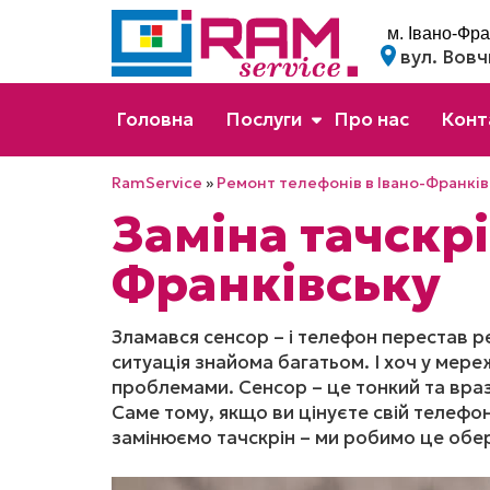
м. Івано-Фра
вул. Вовч
Головна
Послуги
Про нас
Конт
RamService
»
Ремонт телефонів в Івано-Франків
Заміна тачскрі
Франківську
Зламався сенсор – і телефон перестав р
ситуація знайома багатьом. І хоч у мере
проблемами. Сенсор – це тонкий та враз
Саме тому, якщо ви цінуєте свій телефо
замінюємо тачскрін – ми робимо це обер