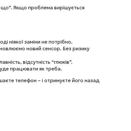
ь-що”. Якщо проблема вирішується
ді ніякої заміни не потрібно.
ановлюємо новий сенсор. Без ризику
вність, відсутність “глюків”.
буде працювати як треба.
шаєте телефон – і отримуєте його назад