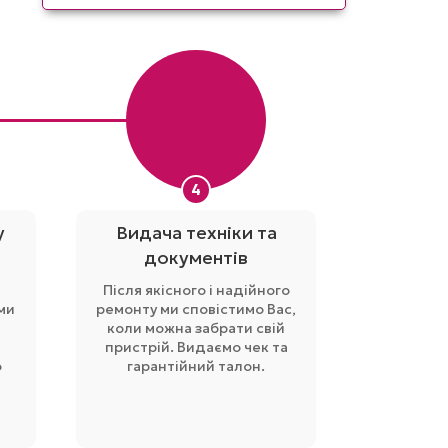
4
у
Видача техніки та
документів
Після якісного і надійного
ми
ремонту ми сповістимо Вас,
коли можна забрати свій
пристрій. Видаємо чек та
о
гарантійний талон.