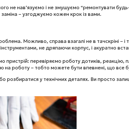
чого не нав’язуємо і не змушуємо “ремонтувати буд
 заміна – узгоджуємо кожен крок із вами.
блема. Можливо, справа взагалі не в тачскріні – і то
нструментами, не дряпаючи корпус, і акуратно вст
о пристрій: перевіряємо роботу дотиків, реакцію, пла
ію на роботу – тобто можете бути впевнені, що все 
бо розбиратися у технічних деталях. Ви просто зали