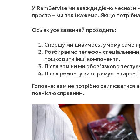
У RamServise ми завжди діємо чесно: ні
просто – ми так і кажемо. Якщо потрібна
Ось як усе зазвичай проходить:
Спершу ми дивимось, у чому саме про
Розбираємо телефон спеціальними і
пошкодити інші компоненти.
Після заміни ми обов’язково тестуєм
Після ремонту ви отримуєте гарант
Головне: вам не потрібно хвилюватися а
повністю справним.