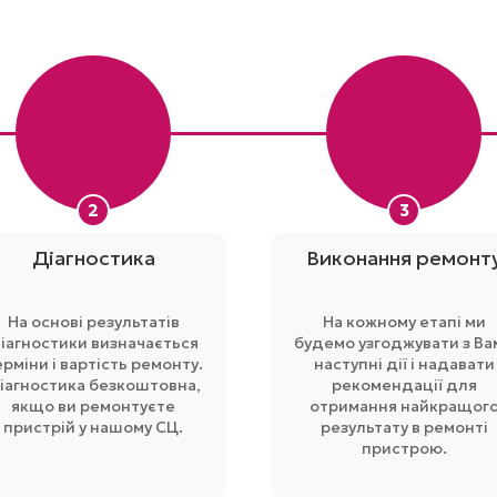
2
3
Діагностика
Виконання ремонт
На основі результатів
На кожному етапі ми
іагностики визначається
будемо узгоджувати з Ва
ерміни і вартість ремонту.
наступні дії і надавати
іагностика безкоштовна,
рекомендації для
якщо ви ремонтуєте
отримання найкращог
пристрій у нашому СЦ.
результату в ремонті
пристрою.