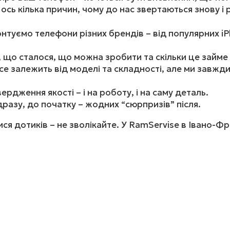
І ось кілька причин, чому до нас звертаються знову і
туємо телефони різних брендів – від популярних iP
що сталося, що можна зробити та скільки це займе –
се залежить від моделі та складності, але ми завж
рдження якості – і на роботу, і на саму деталь.
разу, до початку – жодних “сюрпризів” після.
я дотиків – не зволікайте. У RamServise в Івано-Фра