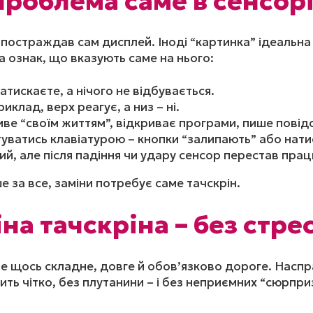
проблема саме в сенсор
остраждав сам дисплей. Іноді “картинка” ідеальна –
а ознак, що вказують саме на нього:
атискаєте, а нічого не відбувається.
клад, верх реагує, а низ – ні.
иве “своїм життям”, відкриває програми, пише повід
уватись клавіатурою – кнопки “залипають” або натис
й, але після падіння чи удару сенсор перестав пра
 за все, заміни потребує саме тачскрін.
на тачскріна – без стрес
це щось складне, довге й обов’язково дороге. Наспр
ь чітко, без плутанини – і без неприємних “сюрприз