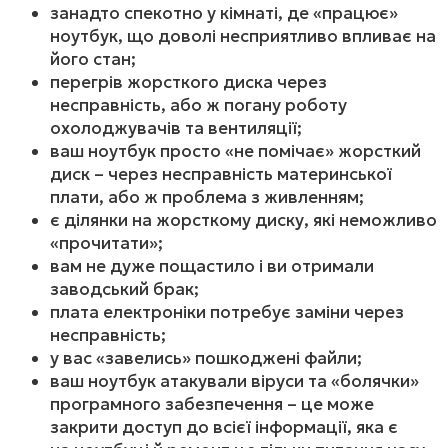
занадто спекотно у кімнаті, де «працює»
ноутбук, що доволі несприятливо впливає на
його стан;
перегрів жорсткого диска через
несправність, або ж погану роботу
охолоджувачів та вентиляції;
ваш ноутбук просто «не помічає» жорсткий
диск – через несправність материнської
плати, або ж проблема з живленням;
є ділянки на жорсткому диску, які неможливо
«прочитати»;
вам не дуже пощастило і ви отримали
заводський брак;
плата електроніки потребує заміни через
несправність;
у вас «завелись» пошкоджені файли;
ваш ноутбук атакували віруси та «болячки»
програмного забезпечення – це може
закрити доступ до всієї інформації, яка є