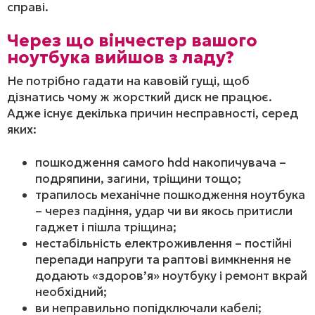
справі.
Через що вінчестер вашого
ноутбука вийшов з ладу
?
Не потрібно гадати на кавовій гущі, щоб
дізнатись чому ж жорсткий диск не працює.
Адже існує декілька причин несправності, серед
яких:
пошкодження самого hdd накопичувача –
подряпини, загини, тріщини тощо;
трапилось механічне пошкодження ноутбука
– через падіння, удар чи ви якось притисли
гаджет і пішла тріщина;
нестабільність електроживлення – постійні
перепади напруги та раптові вимкнення не
додають «здоров’я» ноутбуку і ремонт вкрай
необхідний;
ви неправильно попідключали кабелі;