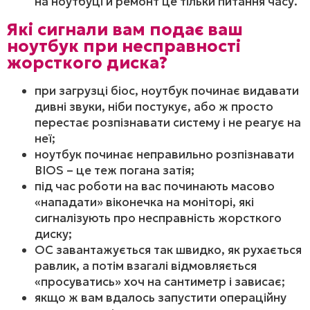
на ноутбуці й ремонт це тільки питання часу.
Які сигнали вам подає ваш
ноутбук при несправності
жорсткого диска?
при загрузці біос, ноутбук починає видавати
дивні звуки, ніби постукує, або ж просто
перестає розпізнавати систему і не реагує на
неї;
ноутбук починає неправильно розпізнавати
BIOS – це теж погана затія;
під час роботи на вас починають масово
«нападати» віконечка на моніторі, які
сигналізують про несправність жорсткого
диску;
ОС завантажується так швидко, як рухається
равлик, а потім взагалі відмовляється
«просуватись» хоч на сантиметр і зависає;
якщо ж вам вдалось запустити операційну