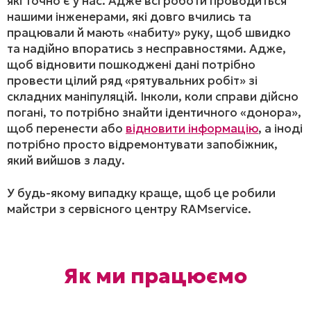
які точно є у нас. Адже всі роботи проводиться
нашими інженерами, які довго вчились та
працювали й мають «набиту» руку, щоб швидко
та надійно впоратись з несправностями. Адже,
щоб відновити пошкоджені дані потрібно
провести цілий ряд «рятувальних робіт» зі
складних маніпуляцій. Інколи, коли справи дійсно
погані, то потрібно знайти ідентичного «донора»,
щоб перенести або
відновити інформацію
, а іноді
потрібно просто відремонтувати запобіжник,
який вийшов з ладу.
У будь-якому випадку краще, щоб це робили
майстри з сервісного центру RAMservice.
Як ми працюємо