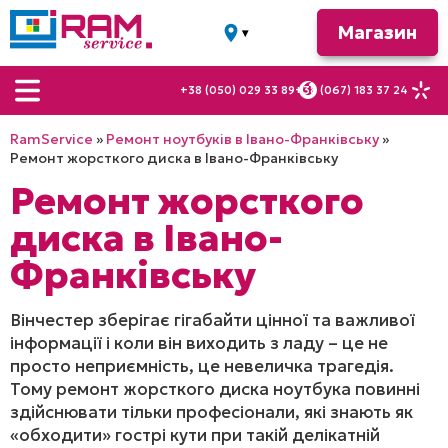
Магазин
▾
м. Івано-
Франківськ
+38 (050) 029 33 89
+38 (067) 183 37 24
вул.
Вовчинецька, 28
RamService
»
Ремонт ноутбуків в Івано-Франківську
»
вул.
Ремонт жорсткого диска в Івано-Франківську
Миколайчука, 16
Ремонт жорсткого
а
вул. Галицька,
диска в Івано-
22
Франківську
Вінчестер зберігає гігабайти цінної та важливої
інформації і коли він виходить з ладу – це не
просто неприємність, це невеличка трагедія.
Тому ремонт жорсткого диска ноутбука повинні
здійснювати тільки професіонали, які знають як
«обходити» гострі кути при такій делікатній