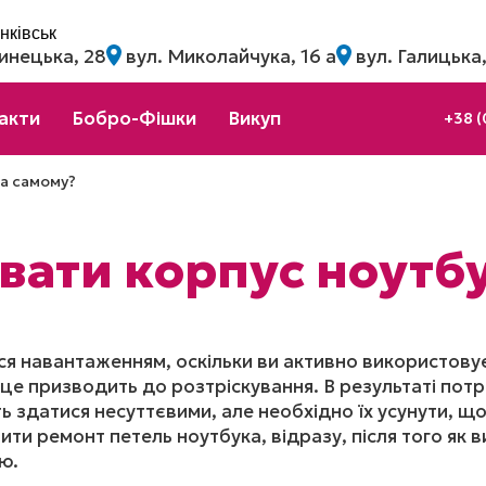
нківськ
инецька, 28
вул. Миколайчука, 16 а
вул. Галицька,
акти
Бобро-Фішки
Викуп
+38 (
а самому?
вати корпус ноутб
я навантаженням, оскільки ви активно використовуєте 
це призводить до розтріскування. В результаті пот
ь здатися несуттєвими, але необхідно їх усунути, 
и ремонт петель ноутбука, відразу, після того як 
ю.