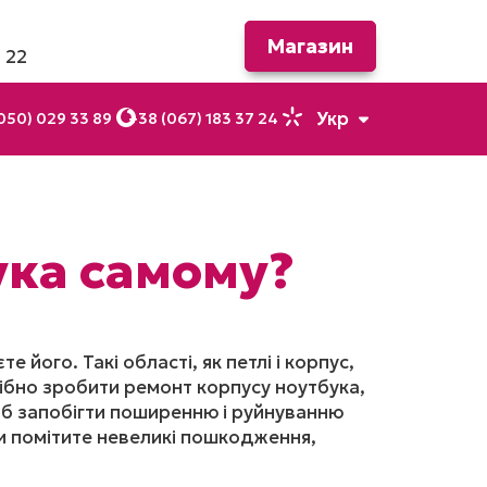
Магазин
 22
Укр
050) 029 33 89
+38 (067) 183 37 24
Рус
ука самому?
його. Такі області, як петлі і корпус,
рібно зробити ремонт корпусу ноутбука,
щоб запобігти поширенню і руйнуванню
ви помітите невеликі пошкодження,