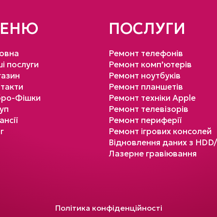
ЕНЮ
ПОСЛУГИ
овна
Ремонт телефонів
і послуги
Ремонт комп’ютерів
азин
Ремонт ноутбуків
такти
Ремонт планшетів
бро-Фішки
Ремонт техніки Apple
уп
Ремонт телевізорів
ансії
Ремонт периферії
г
Ремонт ігрових консолей
Відновлення даних з HDD
Лазерне гравіювання
Політика конфіденційності