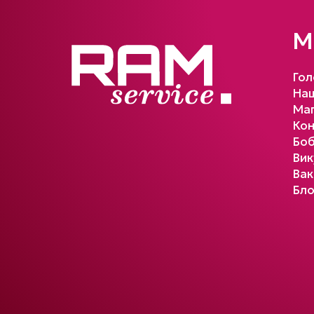
М
Гол
Наш
Маг
Кон
Бо
Вик
Вак
Бло