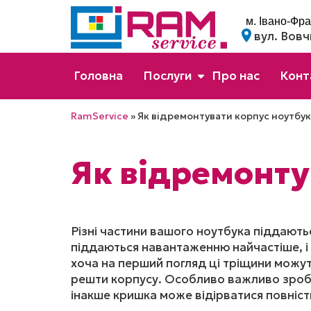
м. Івано-Фра
вул. Вовч
Головна
Послуги
Про нас
Конт
RamService
»
Як відремонтувати корпус ноутбук
Як відремонту
Різні частини вашого ноутбука піддаютьс
піддаються навантаженню найчастіше, і 
хоча на перший погляд ці тріщини можут
решти корпусу. Особливо важливо зробит
інакше кришка може відірватися повніст