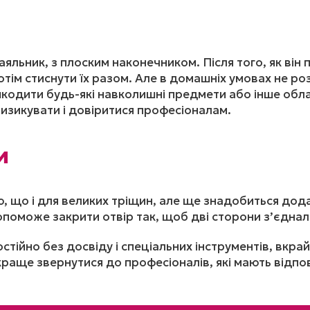
яльник, з плоским наконечником. Після того, як він 
отім стиснути їх разом. Але в домашніх умовах не р
шкодити будь-які навколишні предмети або інше обл
изикувати і довіритися професіоналам.
и
, що і для великих тріщин, але ще знадобиться дода
оможе закрити отвір так, щоб дві сторони з’єднал
остійно без досвіду і спеціальних інструментів, вк
раще звернутися до професіоналів, які мають відпов