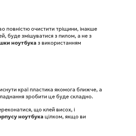
во повністю очистити тріщини, інакше
й, буде змішуватися з пилом, а не з
шки ноутбука
з використанням
снути краї пластика якомога ближче, а
обладнання зробити це буде складно.
реконатися, що клей висох, і
орпусу ноутбука
цілком, якщо ви