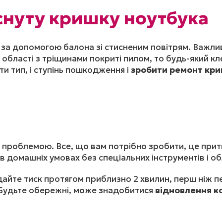
снуту кришку ноутбука
 за допомогою балона зі стисненим повітрям. Важли
бласті з тріщинами покриті пилом, то будь-який кле
и тип, і ступінь пошкодження і
зробити ремонт кри
 проблемою. Все, що вам потрібно зробити, це прити
в домашніх умовах без спеціальних інструментів і 
айте тиск протягом приблизно 2 хвилин, перш ніж пе
Будьте обережні, може знадобитися
відновлення к